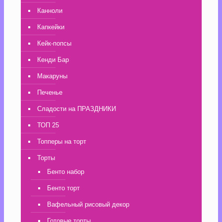
Канноли
Капкейки
Кейк-попсы
Кенди Бар
Макаруны
Печенье
Сладости на ПРАЗДНИКИ
ТОП 25
Топперы на торт
Торты
Бенто набор
Бенто торт
Вафельный рисовый декор
Готовые торты