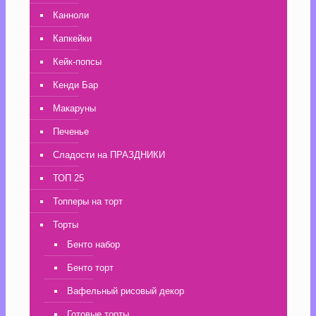
Канноли
Капкейки
Кейк-попсы
Кенди Бар
Макаруны
Печенье
Сладости на ПРАЗДНИКИ
ТОП 25
Топперы на торт
Торты
Бенто набор
Бенто торт
Вафельный рисовый декор
Готовые торты