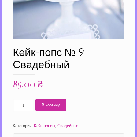
Кейк-попс № 9
Свадебный
85.00
₴
Количество
В корзину
Кейк-
попс
№
9
Категории:
Кейк-попсы
,
Свадебные
.
Свадебный