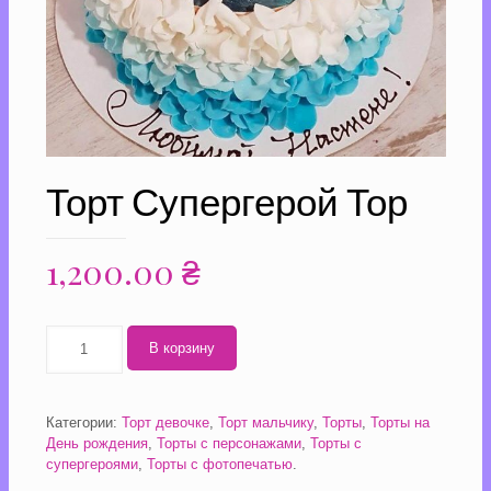
Торт Супергерой Тор
1,200.00
₴
Количество
В корзину
Торт
Супергерой
Тор
Категории:
Торт девочке
,
Торт мальчику
,
Торты
,
Торты на
День рождения
,
Торты с персонажами
,
Торты с
супергероями
,
Торты с фотопечатью
.